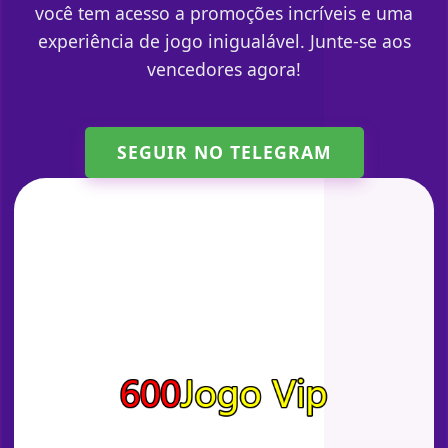
você tem acesso a promoções incríveis e uma
experiência de jogo inigualável. Junte-se aos
vencedores agora!
SEGUIR NO TELEGRAM