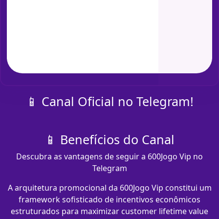
📱 Canal Oficial no Telegram!
📱 Benefícios do Canal
Descubra as vantagens de seguir a 600Jogo Vip no
Telegram
A arquitetura promocional da 600Jogo Vip constitui um
framework sofisticado de incentivos econômicos
estruturados para maximizar customer lifetime value