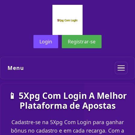
Login
Registrar-se
Menu
📱 5Xpg Com Login A Melhor
Plataforma de Apostas
Cadastre-se na 5Xpg Com Login para ganhar
bônus no cadastro e em cada recarga. Com a