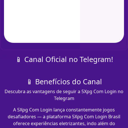
📱 Canal Oficial no Telegram!
📱 Benefícios do Canal
Descubra as vantagens de seguir a 5Xpg Com Login no
Telegram
A 5Xpg Com Login lança constantemente jogos
desafiadores — a plataforma 5Xpg Com Login Brasil
oferece experiências eletrizantes, indo além do