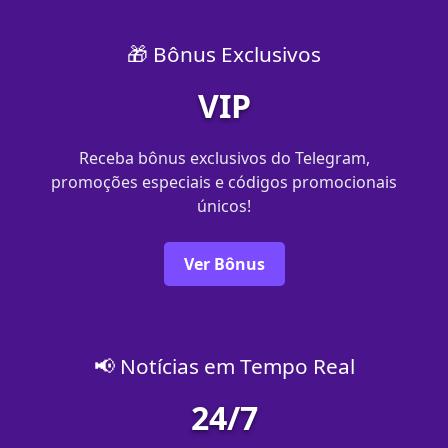
🎁 Bônus Exclusivos
VIP
Receba bônus exclusivos do Telegram,
promoções especiais e códigos promocionais
únicos!
Ver Bônus
📢 Notícias em Tempo Real
24/7