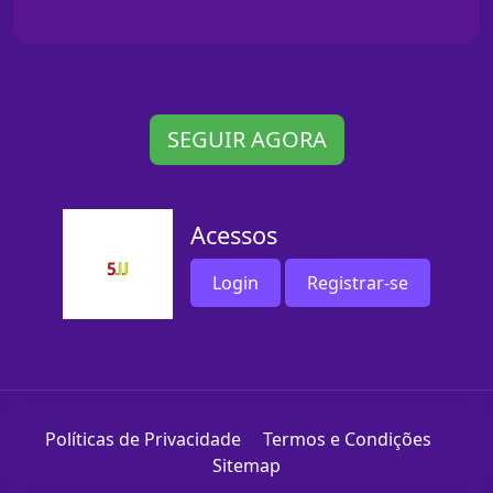
SEGUIR AGORA
Acessos
Login
Registrar-se
Políticas de Privacidade
Termos e Condições
Sitemap