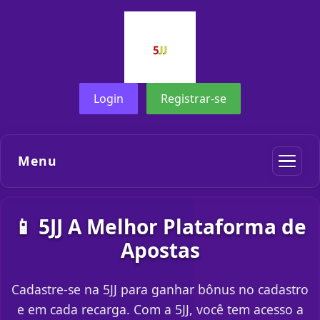
Login
Registrar-se
Menu
📱 5JJ A Melhor Plataforma de
Apostas
Cadastre-se na 5JJ para ganhar bônus no cadastro
e em cada recarga. Com a 5JJ, você tem acesso a