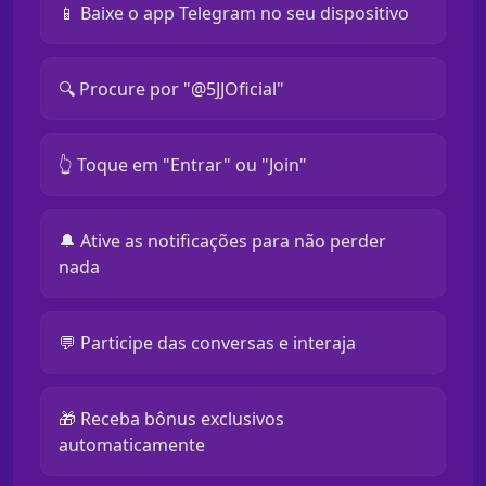
📱 Baixe o app Telegram no seu dispositivo
🔍 Procure por "@5JJOficial"
👆 Toque em "Entrar" ou "Join"
🔔 Ative as notificações para não perder
nada
💬 Participe das conversas e interaja
🎁 Receba bônus exclusivos
automaticamente