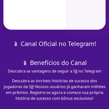
📱 Canal Oficial no Telegram!
📱 Benefícios do Canal
Descubra as vantagens de seguir a 5JJ no Telegram
Descubra as incríveis histórias de sucesso dos
jogadores da 5JJ! Nossos usuários já ganharam milhões
em prêmios. Registre-se agora e comece sua própria
história de sucesso com bônus exclusivos!