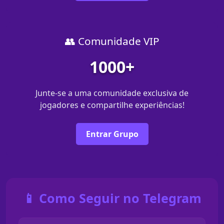
👥 Comunidade VIP
1000+
Junte-se a uma comunidade exclusiva de
jogadores e compartilhe experiências!
Entrar Grupo
📱 Como Seguir no Telegram