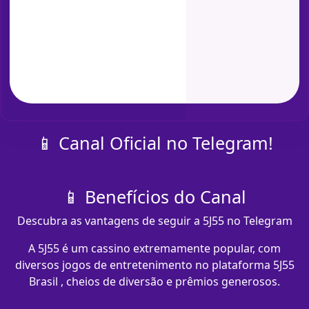
📱 Canal Oficial no Telegram!
📱 Benefícios do Canal
Descubra as vantagens de seguir a 5J55 no Telegram
A 5J55 é um cassino extremamente popular, com
diversos jogos de entretenimento no plataforma 5J55
Brasil , cheios de diversão e prêmios generosos.