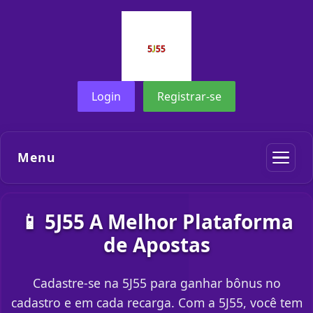
Login
Registrar-se
Menu
📱 5J55 A Melhor Plataforma
de Apostas
Cadastre-se na 5J55 para ganhar bônus no
cadastro e em cada recarga. Com a 5J55, você tem