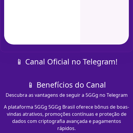
📱 Canal Oficial no Telegram!
📱 Benefícios do Canal
Descubra as vantagens de seguir a 5GGg no Telegram
A plataforma 5GGg 5GGg Brasil oferece bônus de boas-
vindas atrativos, promoções contínuas e proteção de
dados com criptografia avançada e pagamentos
rápidos.