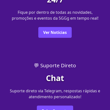
Fique por dentro de todas as novidades,
promoções e eventos da 5GGg em tempo real!
Ver Notícias
💬 Suporte Direto
Chat
Suporte direto via Telegram, respostas rápidas e
atendimento personalizado!