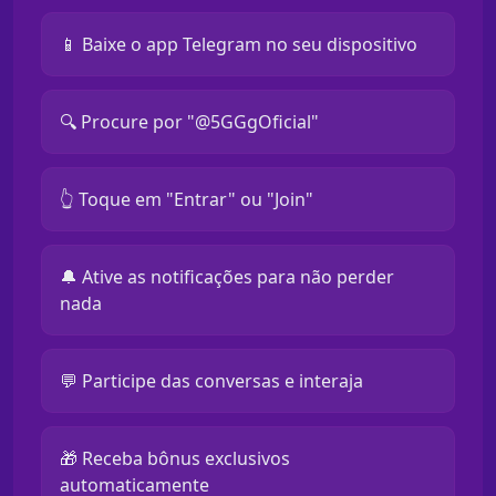
📱 Baixe o app Telegram no seu dispositivo
🔍 Procure por "@5GGgOficial"
👆 Toque em "Entrar" ou "Join"
🔔 Ative as notificações para não perder
nada
💬 Participe das conversas e interaja
🎁 Receba bônus exclusivos
automaticamente