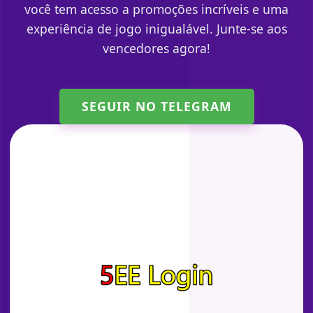
você tem acesso a promoções incríveis e uma
experiência de jogo inigualável. Junte-se aos
vencedores agora!
SEGUIR NO TELEGRAM