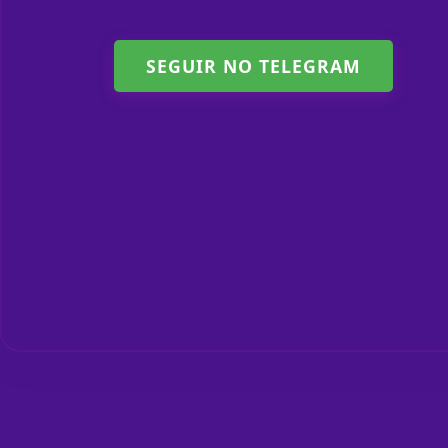
SEGUIR NO TELEGRAM