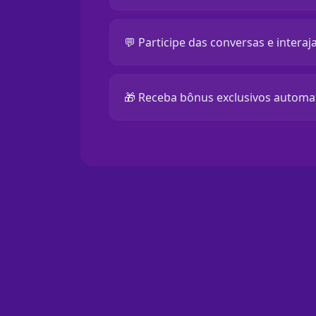
💬 Participe das conversas e interaj
🎁 Receba bônus exclusivos autom