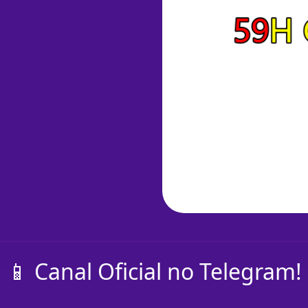
📱 Canal Oficial no Telegram!