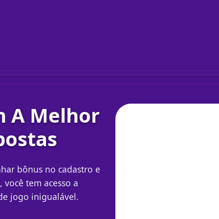
n A Melhor
postas
har bônus no cadastro e
 você tem acesso a
e jogo inigualável.