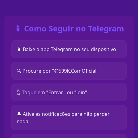
📱 Como Seguir no Telegram
📱 Baixe o app Telegram no seu dispositivo
🔍 Procure por "@599K.ComOficial"
👆 Toque em "Entrar" ou "Join"
🔔 Ative as notificações para não perder
nada