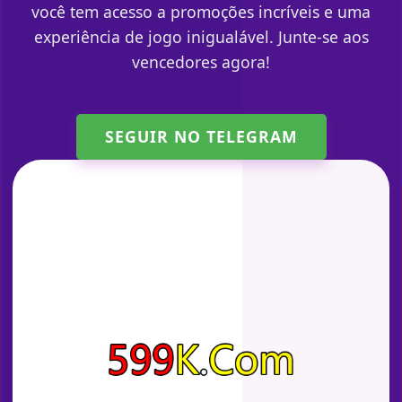
você tem acesso a promoções incríveis e uma
experiência de jogo inigualável. Junte-se aos
vencedores agora!
SEGUIR NO TELEGRAM