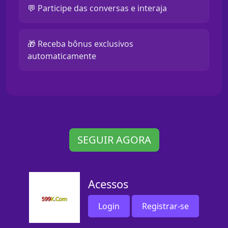
💬 Participe das conversas e interaja
🎁 Receba bônus exclusivos
automaticamente
SEGUIR AGORA
Acessos
Login
Registrar-se