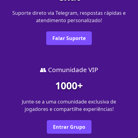
Suporte direto via Telegram, respostas rápidas e
atendimento personalizado!
Falar Suporte
👥 Comunidade VIP
1000+
Junte-se a uma comunidade exclusiva de
jogadores e compartilhe experiências!
Entrar Grupo