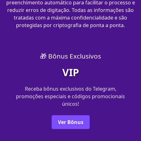
preenchimento automático para facilitar o processo e
reduzir erros de digitação. Todas as informações são
tratadas com a máxima confidencialidade e são
protegidas por criptografia de ponta a ponta.
🎁 Bônus Exclusivos
VIP
Receba bônus exclusivos do Telegram,
promoções especiais e códigos promocionais
únicos!
Ver Bônus