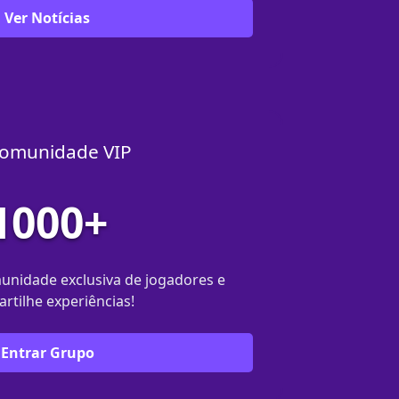
Ver Notícias
Comunidade VIP
1000+
unidade exclusiva de jogadores e
rtilhe experiências!
Entrar Grupo