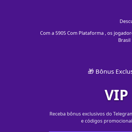
Descu
Com a 5905 Com Plataforma , os jogador
Brasi
🎁 Bônus Exclu
VIP
Receba bônus exclusivos do Telegra
e códigos promocionai