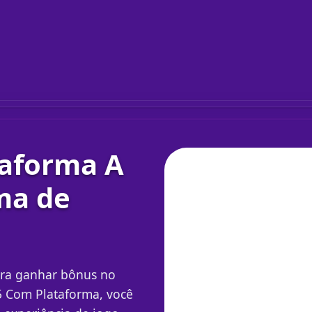
taforma A
ma de
ara ganhar bônus no
5 Com Plataforma, você