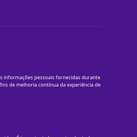
as informações pessoais fornecidas durante
fins de melhoria contínua da experiência de