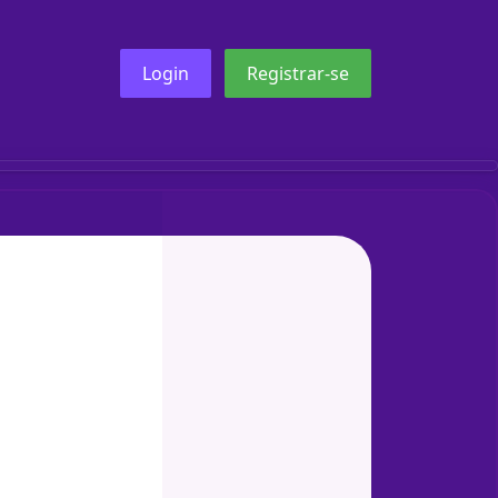
Login
Registrar-se