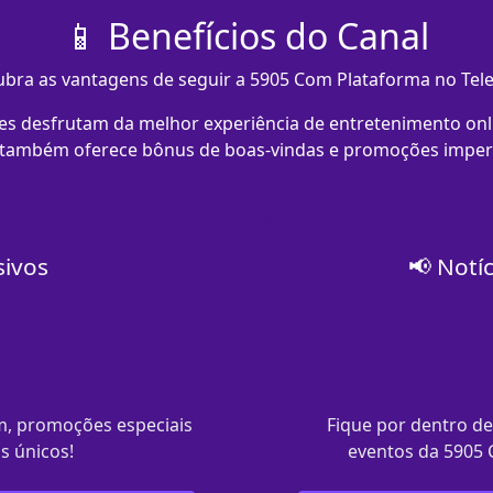
📱 Benefícios do Canal
bra as vantagens de seguir a 5905 Com Plataforma no Te
es desfrutam da melhor experiência de entretenimento on
l também oferece bônus de boas-vindas e promoções imperd
sivos
📢 Notí
m, promoções especiais
Fique por dentro d
s únicos!
eventos da 5905 