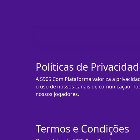
Políticas de Privacida
A 5905 Com Plataforma valoriza a privacid
o uso de nossos canais de comunicação. Tod
nossos jogadores.
Termos e Condições