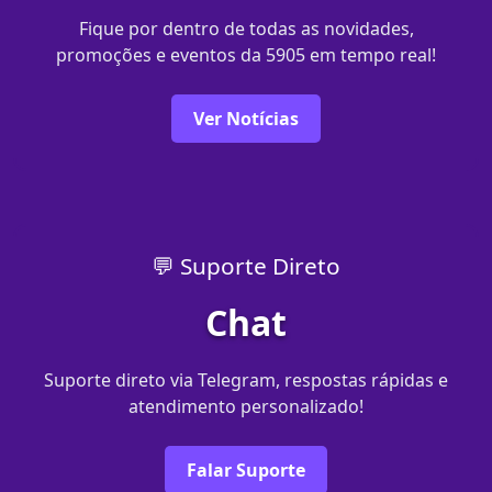
Fique por dentro de todas as novidades,
promoções e eventos da 5905 em tempo real!
Ver Notícias
💬 Suporte Direto
Chat
Suporte direto via Telegram, respostas rápidas e
atendimento personalizado!
Falar Suporte