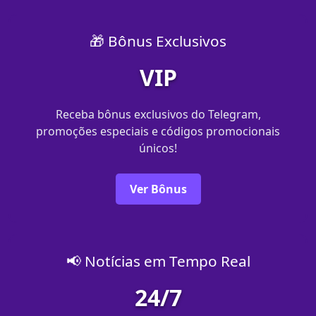
🎁 Bônus Exclusivos
VIP
Receba bônus exclusivos do Telegram,
promoções especiais e códigos promocionais
únicos!
Ver Bônus
📢 Notícias em Tempo Real
24/7