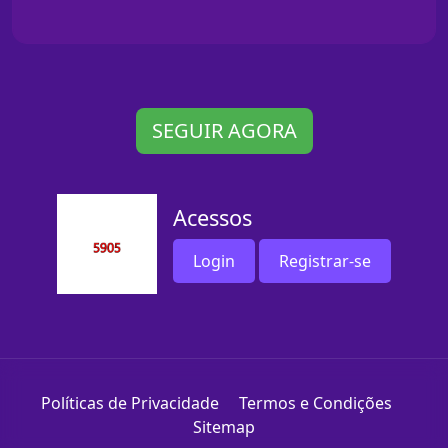
SEGUIR AGORA
Acessos
Login
Registrar-se
Políticas de Privacidade
Termos e Condições
Sitemap