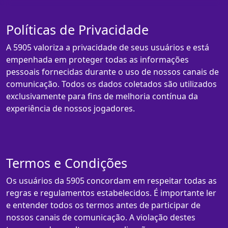
Políticas de Privacidade
A 5905 valoriza a privacidade de seus usuários e está
empenhada em proteger todas as informações
pessoais fornecidas durante o uso de nossos canais de
comunicação. Todos os dados coletados são utilizados
exclusivamente para fins de melhoria contínua da
experiência de nossos jogadores.
Termos e Condições
Os usuários da 5905 concordam em respeitar todas as
regras e regulamentos estabelecidos. É importante ler
e entender todos os termos antes de participar de
nossos canais de comunicação. A violação destes