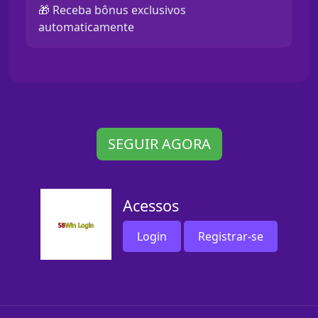
🎁 Receba bônus exclusivos
automaticamente
SEGUIR AGORA
Acessos
Login
Registrar-se