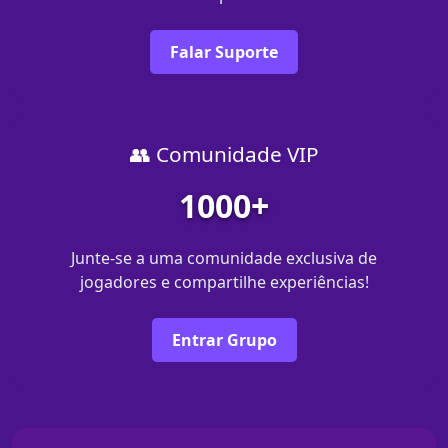
Falar Suporte
👥 Comunidade VIP
1000+
Junte-se a uma comunidade exclusiva de
jogadores e compartilhe experiências!
Entrar Grupo