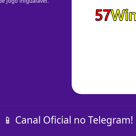
e jogo inigualável.
📱 Canal Oficial no Telegram!