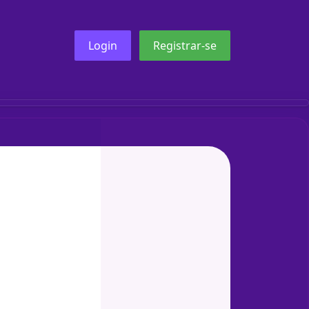
Login
Registrar-se