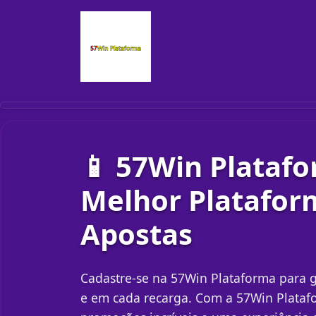
📱 57Win Plataf
Melhor Platafor
Apostas
Cadastre-se na 57Win Plataforma para 
e em cada recarga. Com a 57Win Plataf