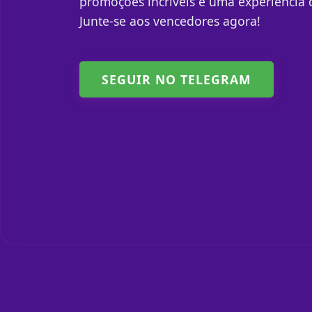
promoções incríveis e uma experiência d
Junte-se aos vencedores agora!
SEGUIR NO TELEGRAM