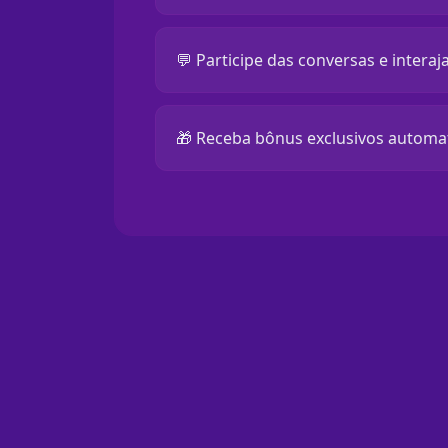
💬 Participe das conversas e interaj
🎁 Receba bônus exclusivos autom