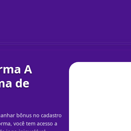
orma A
ma de
ganhar bônus no cadastro
orma, você tem acesso a