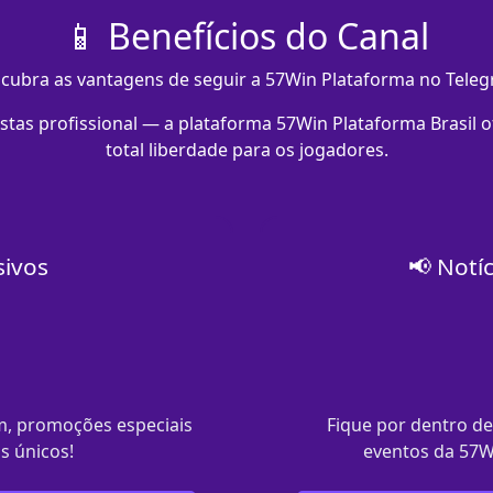
📱 Benefícios do Canal
cubra as vantagens de seguir a 57Win Plataforma no Tele
as profissional — a plataforma 57Win Plataforma Brasil of
total liberdade para os jogadores.
sivos
📢 Notí
m, promoções especiais
Fique por dentro d
s únicos!
eventos da 57W