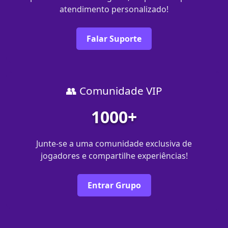
atendimento personalizado!
Falar Suporte
👥 Comunidade VIP
1000+
Junte-se a uma comunidade exclusiva de
jogadores e compartilhe experiências!
Entrar Grupo