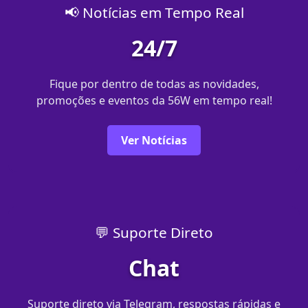
📢 Notícias em Tempo Real
24/7
Fique por dentro de todas as novidades,
promoções e eventos da 56W em tempo real!
Ver Notícias
💬 Suporte Direto
Chat
Suporte direto via Telegram, respostas rápidas e