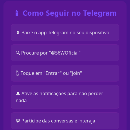
📱 Como Seguir no Telegram
📱 Baixe o app Telegram no seu dispositivo
🔍 Procure por "@56WOficial"
👆 Toque em "Entrar" ou "Join"
🔔 Ative as notificações para não perder
nada
💬 Participe das conversas e interaja