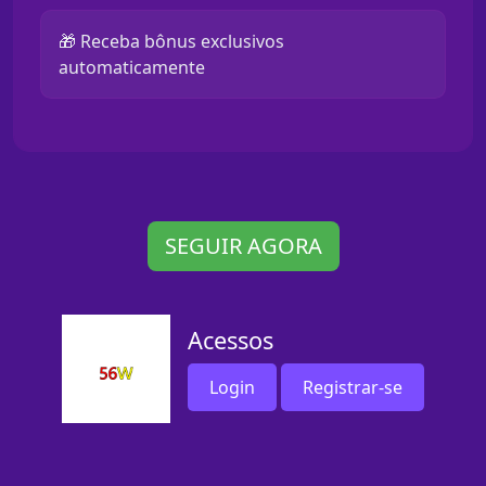
🎁 Receba bônus exclusivos
automaticamente
SEGUIR AGORA
Acessos
Login
Registrar-se