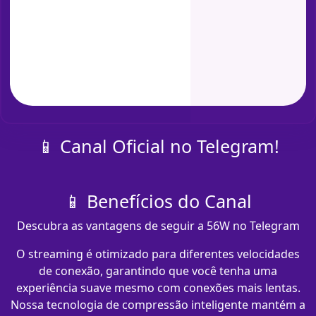
📱 Canal Oficial no Telegram!
📱 Benefícios do Canal
Descubra as vantagens de seguir a 56W no Telegram
O streaming é otimizado para diferentes velocidades
de conexão, garantindo que você tenha uma
experiência suave mesmo com conexões mais lentas.
Nossa tecnologia de compressão inteligente mantém a