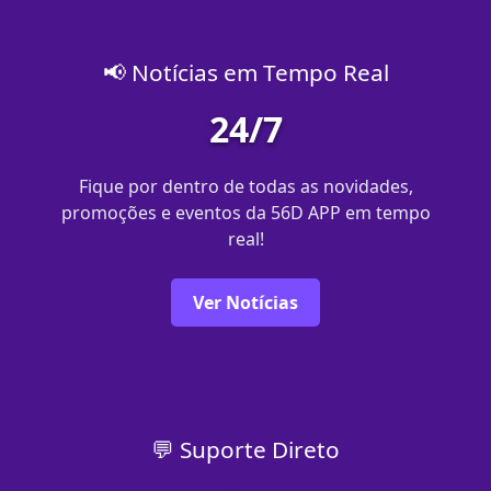
📢 Notícias em Tempo Real
24/7
Fique por dentro de todas as novidades,
promoções e eventos da 56D APP em tempo
real!
Ver Notícias
💬 Suporte Direto