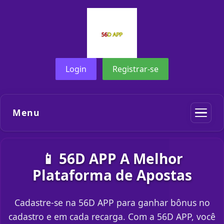
Login
Registrar-se
Menu
📱 56D APP A Melhor
Plataforma de Apostas
Cadastre-se na 56D APP para ganhar bônus no
cadastro e em cada recarga. Com a 56D APP, você