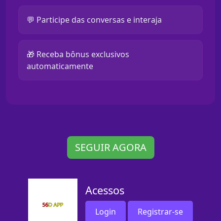
💬 Participe das conversas e interaja
🎁 Receba bônus exclusivos
automaticamente
SEGUIR AGORA
Acessos
Login
Registrar-se