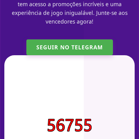
tem acesso a promoções incríveis e uma
experiência de jogo inigualável. Junte-se aos
vencedores agora!
SEGUIR NO TELEGRAM