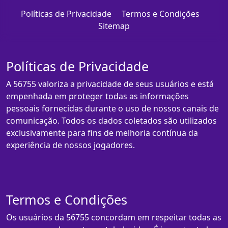
Políticas de Privacidade
Termos e Condições
Sitemap
Políticas de Privacidade
A 56755 valoriza a privacidade de seus usuários e está
empenhada em proteger todas as informações
pessoais fornecidas durante o uso de nossos canais de
comunicação. Todos os dados coletados são utilizados
exclusivamente para fins de melhoria contínua da
experiência de nossos jogadores.
Termos e Condições
Os usuários da 56755 concordam em respeitar todas as