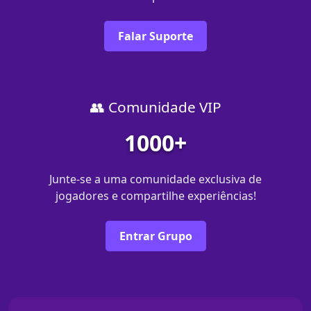
Falar Suporte
👥 Comunidade VIP
1000+
Junte-se a uma comunidade exclusiva de
jogadores e compartilhe experiências!
Entrar Grupo