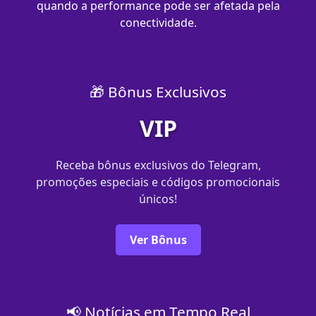
quando a performance pode ser afetada pela
conectividade.
🎁 Bônus Exclusivos
VIP
Receba bônus exclusivos do Telegram,
promoções especiais e códigos promocionais
únicos!
Ver Bônus
📢 Notícias em Tempo Real