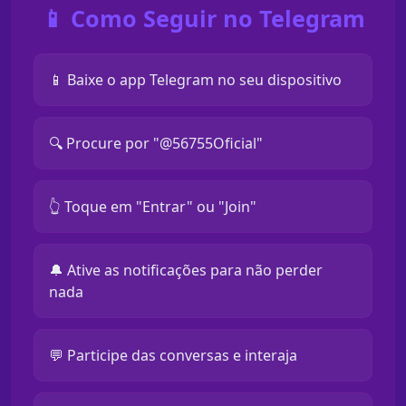
📱 Como Seguir no Telegram
📱 Baixe o app Telegram no seu dispositivo
🔍 Procure por "@56755Oficial"
👆 Toque em "Entrar" ou "Join"
🔔 Ative as notificações para não perder
nada
💬 Participe das conversas e interaja