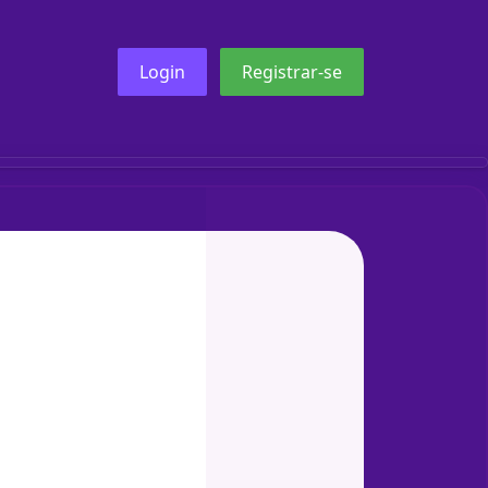
Login
Registrar-se