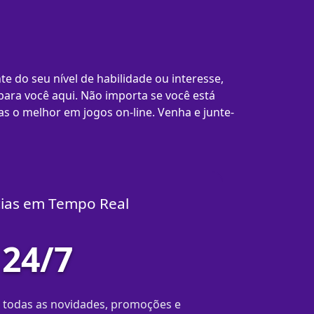
do seu nível de habilidade ou interesse,
para você aqui. Não importa se você está
 o melhor em jogos on-line. Venha e junte-
cias em Tempo Real
24/7
e todas as novidades, promoções e