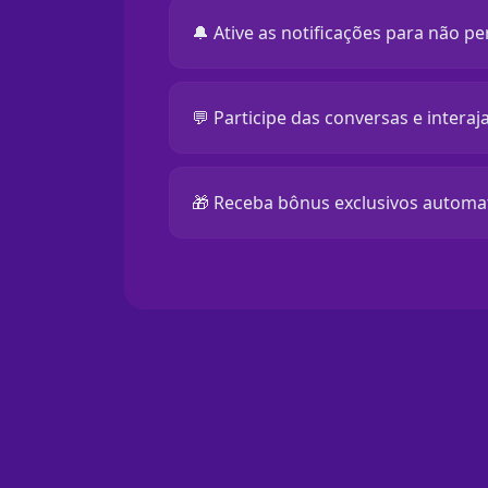
🔔 Ative as notificações para não p
💬 Participe das conversas e interaj
🎁 Receba bônus exclusivos autom