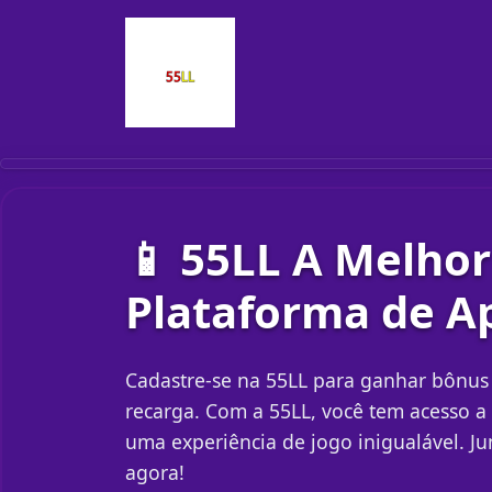
📱 55LL A Melhor
Plataforma de A
Cadastre-se na 55LL para ganhar bônus
recarga. Com a 55LL, você tem acesso a
uma experiência de jogo inigualável. J
agora!