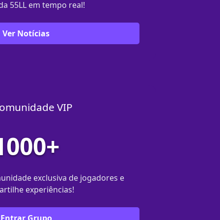
da 55LL em tempo real!
Ver Notícias
Comunidade VIP
1000+
unidade exclusiva de jogadores e
rtilhe experiências!
Entrar Grupo