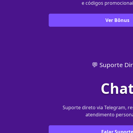
e códigos promocionai
Ver Bônus
💬 Suporte Di
Cha
Suporte direto via Telegram, r
atendimento persona
Falar Suport