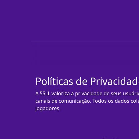
Políticas de Privacida
A 55LL valoriza a privacidade de seus usuá
canais de comunicação. Todos os dados cole
jogadores.