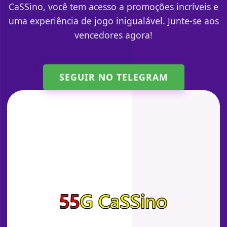
CaSSino, você tem acesso a promoções incríveis e
uma experiência de jogo inigualável. Junte-se aos
vencedores agora!
SEGUIR NO TELEGRAM