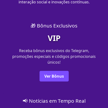
interação social e inovações contínuas.
🎁 Bônus Exclusivos
VIP
Receba bônus exclusivos do Telegram,
promoções especiais e códigos promocionais
únicos!
Ver Bônus
📢 Notícias em Tempo Real