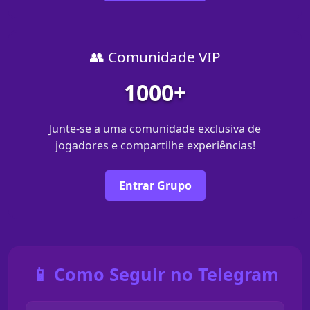
👥 Comunidade VIP
1000+
Junte-se a uma comunidade exclusiva de
jogadores e compartilhe experiências!
Entrar Grupo
📱 Como Seguir no Telegram