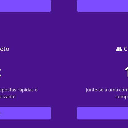
reto
👥 
t
espostas rápidas e
Junte-se a uma com
lizado!
compa
e