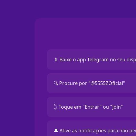
📱 Baixe o app Telegram no seu disp
🔍 Procure por "@5555ZOficial"
👆 Toque em "Entrar" ou "Join"
🔔 Ative as notificações para não p