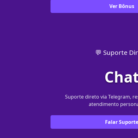
Ver Bônus
💬 Suporte Di
Cha
Suporte direto via Telegram, r
atendimento persona
Falar Suport