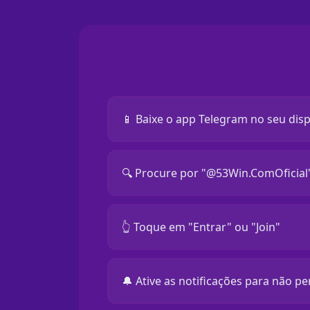
📱 Baixe o app Telegram no seu disp
🔍 Procure por "@53Win.ComOficial
👆 Toque em "Entrar" ou "Join"
🔔 Ative as notificações para não p