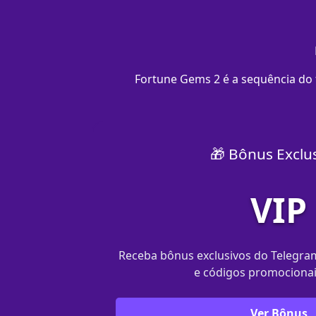
Fortune Gems 2 é a sequência do
🎁 Bônus Exclu
VIP
Receba bônus exclusivos do Telegra
e códigos promocionai
Ver Bônus