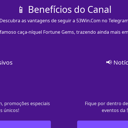
📱 Benefícios do Canal
Descubra as vantagens de seguir a 53Win.Com no Telegra
 famoso caça-níquel Fortune Gems, trazendo ainda mais e
sivos
📢 Notí
m, promoções especiais
Fique por dentro d
s únicos!
eventos da 