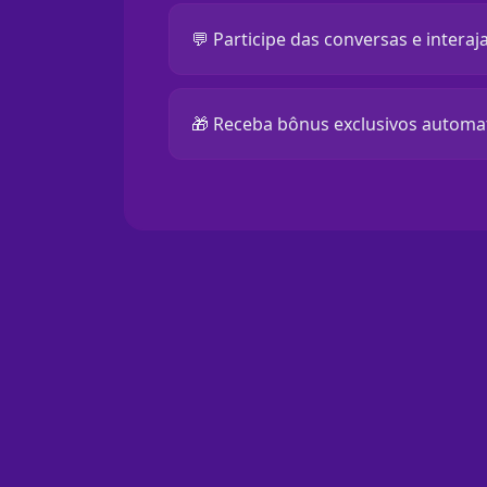
💬 Participe das conversas e interaj
🎁 Receba bônus exclusivos autom