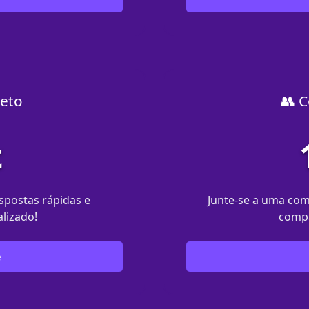
reto
👥 
t
espostas rápidas e
Junte-se a uma com
lizado!
compa
e