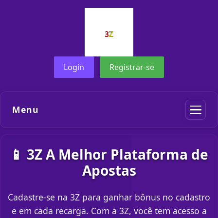
Login
Registrar-se
Menu
📱 3Z A Melhor Plataforma de
Apostas
Cadastre-se na 3Z para ganhar bônus no cadastro
e em cada recarga. Com a 3Z, você tem acesso a