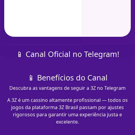
📱 Canal Oficial no Telegram!
📱 Benefícios do Canal
Descubra as vantagens de seguir a 3Z no Telegram
A 3Z é um cassino altamente profissional — todos os
jogos da plataforma 3Z Brasil passam por ajustes
rigorosos para garantir uma experiência justa e
excelente.