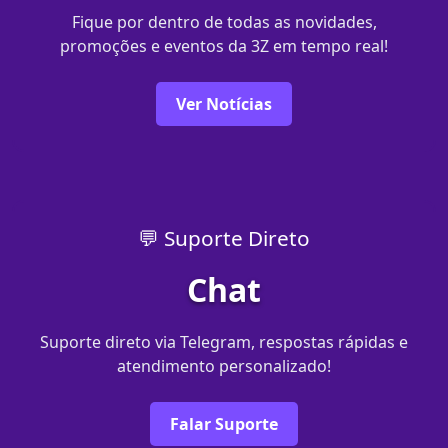
Fique por dentro de todas as novidades,
promoções e eventos da 3Z em tempo real!
Ver Notícias
💬 Suporte Direto
Chat
Suporte direto via Telegram, respostas rápidas e
atendimento personalizado!
Falar Suporte