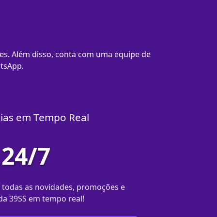
res. Além disso, conta com uma equipe de
atsApp.
cias em Tempo Real
24/7
e todas as novidades, promoções e
da 39SS em tempo real!