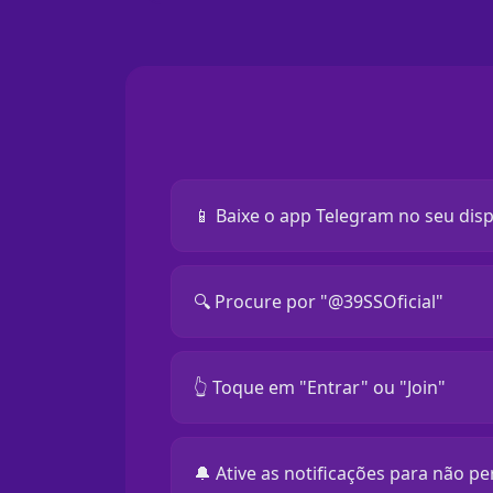
📱 Baixe o app Telegram no seu disp
🔍 Procure por "@39SSOficial"
👆 Toque em "Entrar" ou "Join"
🔔 Ative as notificações para não p