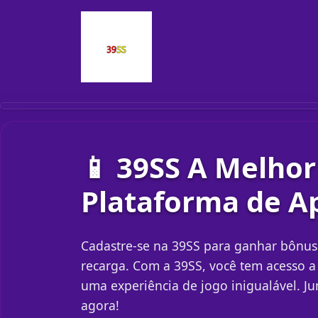
📱 39SS A Melhor
Plataforma de A
Cadastre-se na 39SS para ganhar bônus
recarga. Com a 39SS, você tem acesso a
uma experiência de jogo inigualável. J
agora!