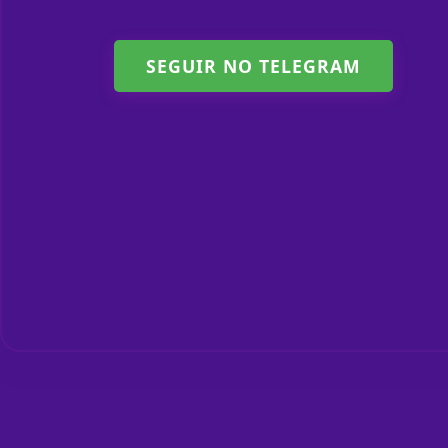
SEGUIR NO TELEGRAM