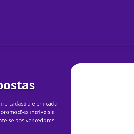
postas
 no cadastro e em cada
 promoções incríveis e
unte-se aos vencedores