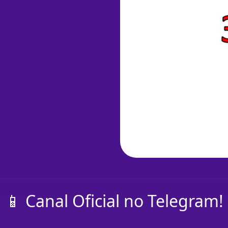
📱 Canal Oficial no Telegram!