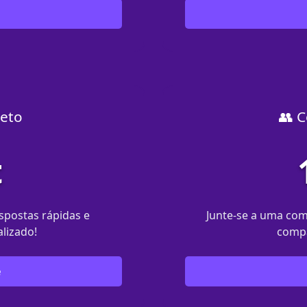
reto
👥 
t
espostas rápidas e
Junte-se a uma com
lizado!
compa
e