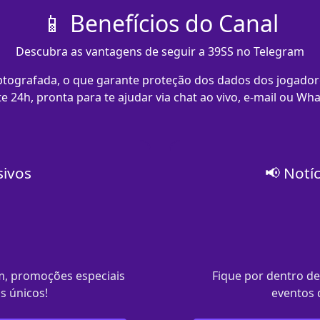
📱 Benefícios do Canal
Descubra as vantagens de seguir a 39SS no Telegram
iptografada, o que garante proteção dos dados dos jogado
e 24h, pronta para te ajudar via chat ao vivo, e-mail ou Wh
sivos
📢 Notí
m, promoções especiais
Fique por dentro d
s únicos!
eventos 