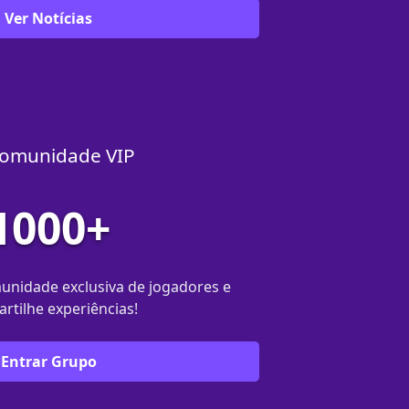
Ver Notícias
Comunidade VIP
1000+
unidade exclusiva de jogadores e
rtilhe experiências!
Entrar Grupo