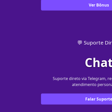
Ver Bônus
💬 Suporte Di
Cha
Suporte direto via Telegram, r
atendimento persona
Falar Suport