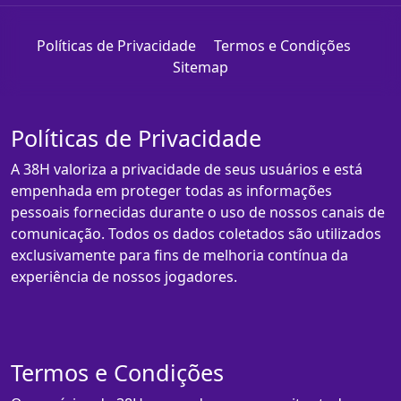
Políticas de Privacidade
Termos e Condições
Sitemap
Políticas de Privacidade
A 38H valoriza a privacidade de seus usuários e está
empenhada em proteger todas as informações
pessoais fornecidas durante o uso de nossos canais de
comunicação. Todos os dados coletados são utilizados
exclusivamente para fins de melhoria contínua da
experiência de nossos jogadores.
Termos e Condições