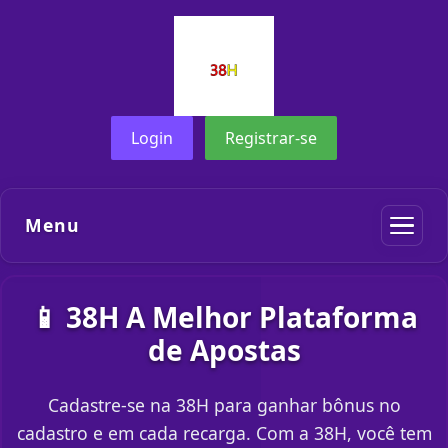
Login
Registrar-se
Menu
📱 38H A Melhor Plataforma
de Apostas
Cadastre-se na 38H para ganhar bônus no
cadastro e em cada recarga. Com a 38H, você tem