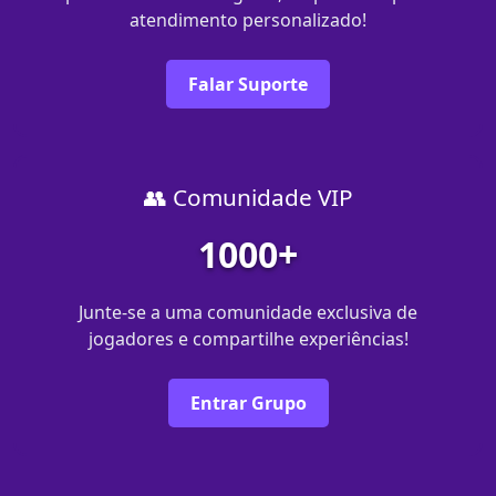
atendimento personalizado!
Falar Suporte
👥 Comunidade VIP
1000+
Junte-se a uma comunidade exclusiva de
jogadores e compartilhe experiências!
Entrar Grupo