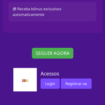
🎁 Receba bônus exclusivos
automaticamente
SEGUIR AGORA
Acessos
Login
Registrar-se