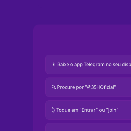
📱 Baixe o app Telegram no seu disp
🔍 Procure por "@35HOficial"
👆 Toque em "Entrar" ou "Join"