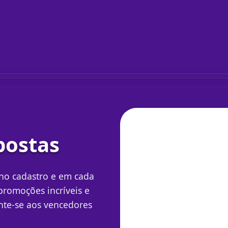
postas
no cadastro e em cada
promoções incríveis e
unte-se aos vencedores