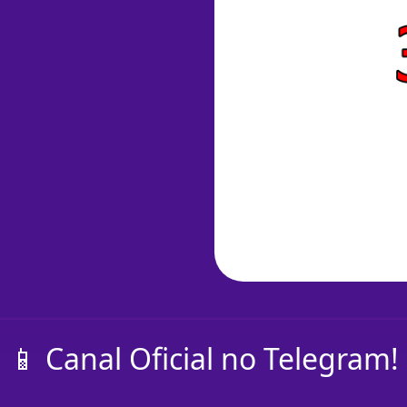
📱 Canal Oficial no Telegram!