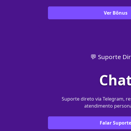
Ver Bônus
💬 Suporte Di
Cha
Suporte direto via Telegram, r
atendimento persona
Falar Suport