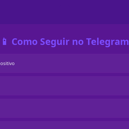
📱 Como Seguir no Telegram
ositivo