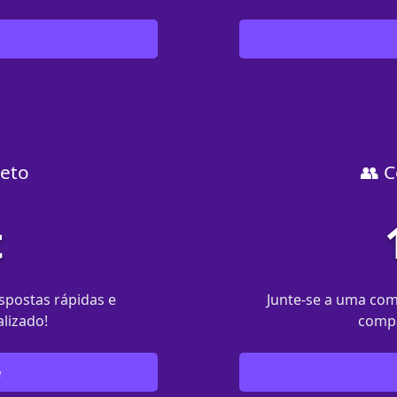
reto
👥 
t
espostas rápidas e
Junte-se a uma com
lizado!
compa
e