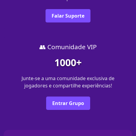
Falar Suporte
👥 Comunidade VIP
1000+
Junte-se a uma comunidade exclusiva de
jogadores e compartilhe experiências!
Entrar Grupo