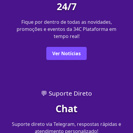
24/7
Fique por dentro de todas as novidades,
promoções e eventos da 34C Plataforma em
tempo real!
Ver Notícias
💬 Suporte Direto
Chat
Suporte direto via Telegram, respostas rápidas e
atendimento personalizado!