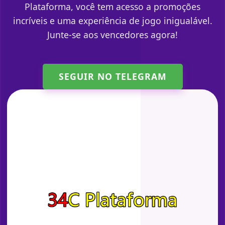
Plataforma, você tem acesso a promoções
incríveis e uma experiência de jogo inigualável.
Junte-se aos vencedores agora!
SEGUIR NO TELEGRAM