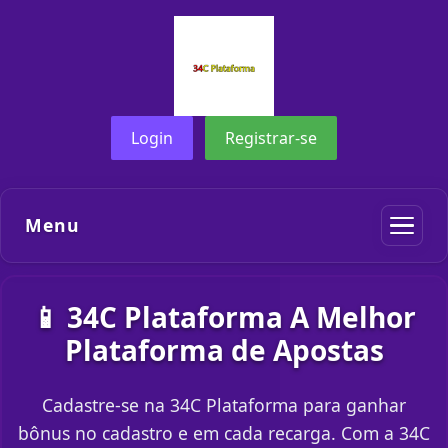
Login
Registrar-se
Menu
📱 34C Plataforma A Melhor
Plataforma de Apostas
Cadastre-se na 34C Plataforma para ganhar
bônus no cadastro e em cada recarga. Com a 34C