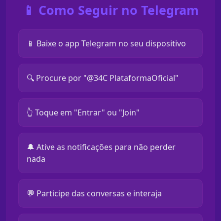
📱 Como Seguir no Telegram
📱 Baixe o app Telegram no seu dispositivo
🔍 Procure por "@34C PlataformaOficial"
👆 Toque em "Entrar" ou "Join"
🔔 Ative as notificações para não perder
nada
💬 Participe das conversas e interaja