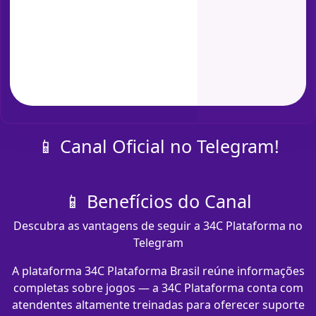
📱 Canal Oficial no Telegram!
📱 Benefícios do Canal
Descubra as vantagens de seguir a 34C Plataforma no
Telegram
A plataforma 34C Plataforma Brasil reúne informações
completas sobre jogos — a 34C Plataforma conta com
atendentes altamente treinadas para oferecer suporte