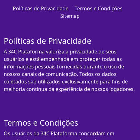
Políticas de Privacidade
Termos e Condições
Sitemap
Políticas de Privacidade
A 34C Plataforma valoriza a privacidade de seus
usuários e está empenhada em proteger todas as
informações pessoais fornecidas durante o uso de
nossos canais de comunicação. Todos os dados
coletados são utilizados exclusivamente para fins de
melhoria contínua da experiência de nossos jogadores.
Termos e Condições
Os usuários da 34C Plataforma concordam em