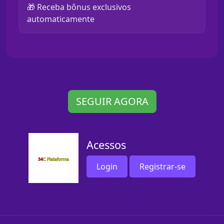
🎁 Receba bônus exclusivos
automaticamente
SEGUIR AGORA
Acessos
Login
Registrar-se