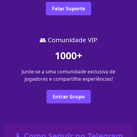
Falar Suporte
👥 Comunidade VIP
1000+
Junte-se a uma comunidade exclusiva de
jogadores e compartilhe experiências!
Entrar Grupo
📱 Como Seguir no Telegram