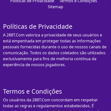
Políticas de Privacidade
Termos e Condições
Sitemap
Políticas de Privacidade
A 288T.Com valoriza a privacidade de seus usuários e
está empenhada em proteger todas as informações
pessoais fornecidas durante o uso de nossos canais de
comunicação. Todos os dados coletados são utilizados
exclusivamente para fins de melhoria contínua da
experiência de nossos jogadores.
Termos e Condições
Os usuários da 288T.Com concordam em respeitar
todas as regras e regulamentos estabelecidos. É