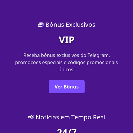
🎁 Bônus Exclusivos
VIP
Receba bônus exclusivos do Telegram,
promoções especiais e códigos promocionais
únicos!
Ver Bônus
📢 Notícias em Tempo Real
24/7