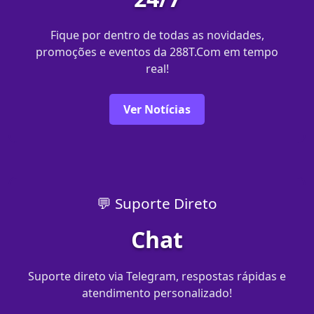
Fique por dentro de todas as novidades,
promoções e eventos da 288T.Com em tempo
real!
Ver Notícias
💬 Suporte Direto
Chat
Suporte direto via Telegram, respostas rápidas e
atendimento personalizado!