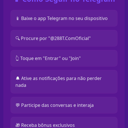
📱 Baixe o app Telegram no seu dispositivo
🔍 Procure por "@288T.ComOficial"
👆 Toque em "Entrar" ou "Join"
🔔 Ative as notificações para não perder
nada
💬 Participe das conversas e interaja
🎁 Receba bônus exclusivos