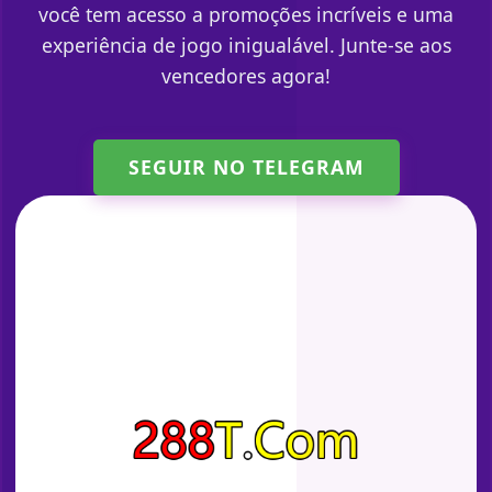
você tem acesso a promoções incríveis e uma
experiência de jogo inigualável. Junte-se aos
vencedores agora!
SEGUIR NO TELEGRAM