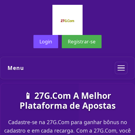
Login
Registrar-se
Menu
📱 27G.Com A Melhor
Plataforma de Apostas
Cadastre-se na 27G.Com para ganhar bônus no
cadastro e em cada recarga. Com a 27G.Com, você