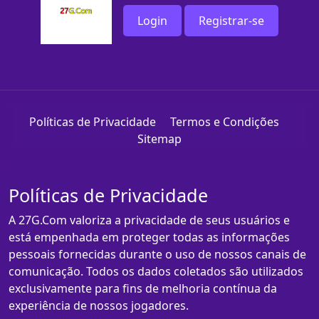
Login
Registrar-se
Políticas de Privacidade
Termos e Condições
Sitemap
Políticas de Privacidade
A 27G.Com valoriza a privacidade de seus usuários e
está empenhada em proteger todas as informações
pessoais fornecidas durante o uso de nossos canais de
comunicação. Todos os dados coletados são utilizados
exclusivamente para fins de melhoria contínua da
experiência de nossos jogadores.