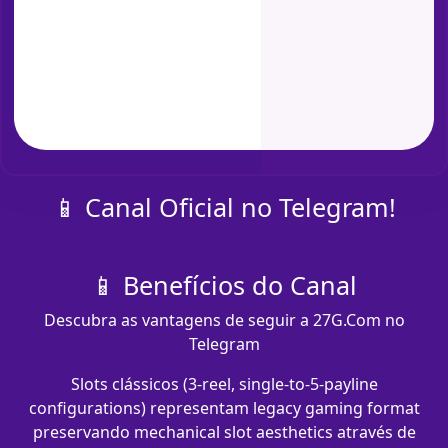
📱 Canal Oficial no Telegram!
📱 Benefícios do Canal
Descubra as vantagens de seguir a 27G.Com no
Telegram
Slots clássicos (3-reel, single-to-5-payline
configurations) representam legacy gaming format
preservando mechanical slot aesthetics através de