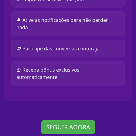
🔔 Ative as notificações para não perder
nada
💬 Participe das conversas e interaja
🎁 Receba bônus exclusivos
automaticamente
SEGUIR AGORA