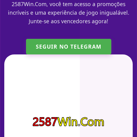
2587Win.Com, você tem acesso a promoções
incríveis e uma experiência de jogo inigualável.
Junte-se aos vencedores agora!
SEGUIR NO TELEGRAM