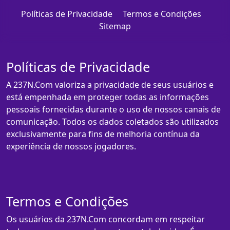
Políticas de Privacidade
Termos e Condições
Sitemap
Políticas de Privacidade
A 237N.Com valoriza a privacidade de seus usuários e
está empenhada em proteger todas as informações
pessoais fornecidas durante o uso de nossos canais de
comunicação. Todos os dados coletados são utilizados
exclusivamente para fins de melhoria contínua da
experiência de nossos jogadores.
Termos e Condições
Os usuários da 237N.Com concordam em respeitar