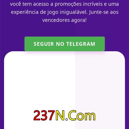
você tem acesso a promoções incríveis e uma
experiência de jogo inigualável. Junte-se aos
vencedores agora!
SEGUIR NO TELEGRAM