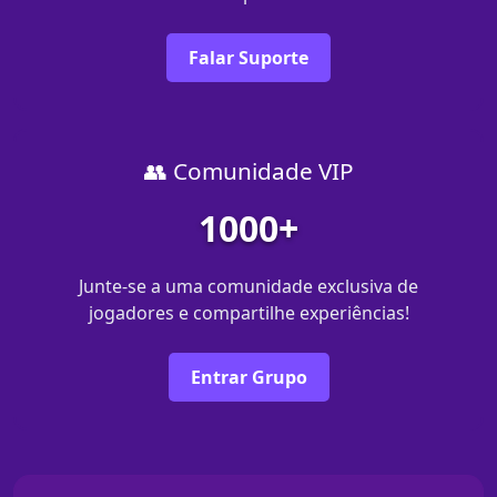
Falar Suporte
👥 Comunidade VIP
1000+
Junte-se a uma comunidade exclusiva de
jogadores e compartilhe experiências!
Entrar Grupo