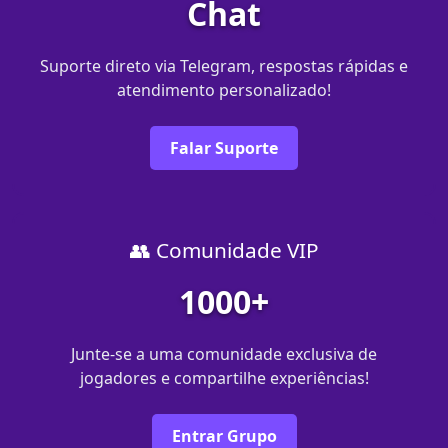
Chat
Suporte direto via Telegram, respostas rápidas e
atendimento personalizado!
Falar Suporte
👥 Comunidade VIP
1000+
Junte-se a uma comunidade exclusiva de
jogadores e compartilhe experiências!
Entrar Grupo