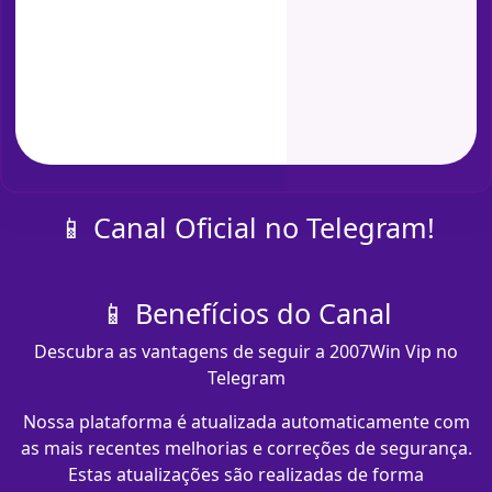
📱 Canal Oficial no Telegram!
📱 Benefícios do Canal
Descubra as vantagens de seguir a 2007Win Vip no
Telegram
Nossa plataforma é atualizada automaticamente com
as mais recentes melhorias e correções de segurança.
Estas atualizações são realizadas de forma