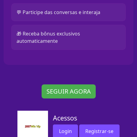
💬 Participe das conversas e interaja
🎁 Receba bônus exclusivos
automaticamente
SEGUIR AGORA
Acessos
Login
Registrar-se