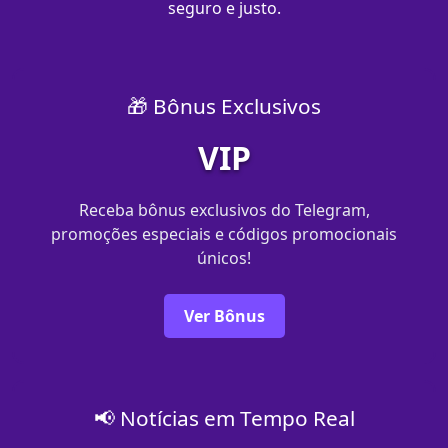
seguro e justo.
🎁 Bônus Exclusivos
VIP
Receba bônus exclusivos do Telegram,
promoções especiais e códigos promocionais
únicos!
Ver Bônus
📢 Notícias em Tempo Real