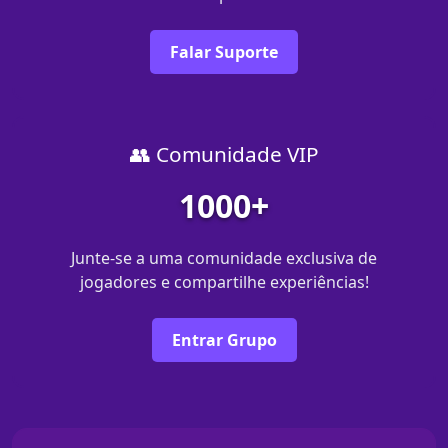
Falar Suporte
👥 Comunidade VIP
1000+
Junte-se a uma comunidade exclusiva de
jogadores e compartilhe experiências!
Entrar Grupo