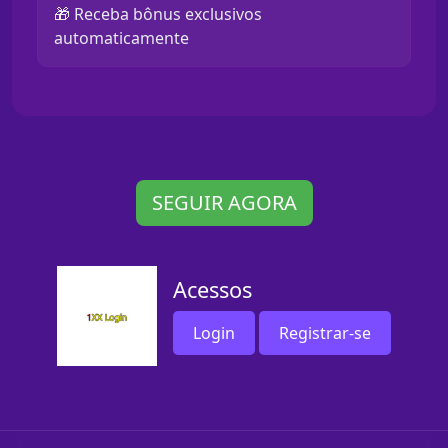
🎁 Receba bônus exclusivos
automaticamente
SEGUIR AGORA
Acessos
Login
Registrar-se