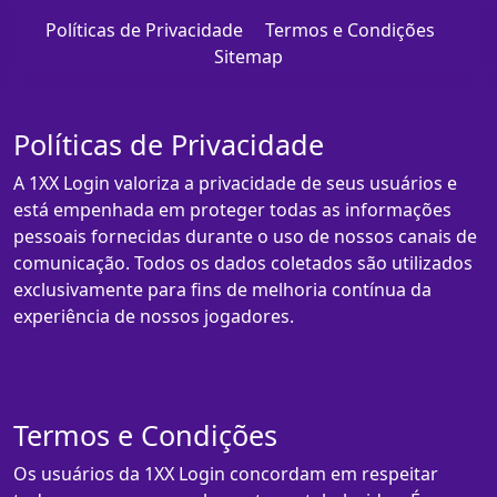
Políticas de Privacidade
Termos e Condições
Sitemap
Políticas de Privacidade
A 1XX Login valoriza a privacidade de seus usuários e
está empenhada em proteger todas as informações
pessoais fornecidas durante o uso de nossos canais de
comunicação. Todos os dados coletados são utilizados
exclusivamente para fins de melhoria contínua da
experiência de nossos jogadores.
Termos e Condições
Os usuários da 1XX Login concordam em respeitar