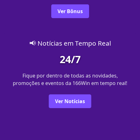
Ver Bônus
📢 Notícias em Tempo Real
24/7
Fique por dentro de todas as novidades,
promoções e eventos da 166Win em tempo real!
Ver Notícias