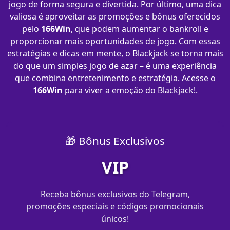
jogo de forma segura e divertida. Por último, uma dica
valiosa é aproveitar as promoções e bônus oferecidos
pelo
166Win
, que podem aumentar o bankroll e
proporcionar mais oportunidades de jogo. Com essas
estratégias e dicas em mente, o Blackjack se torna mais
do que um simples jogo de azar – é uma experiência
que combina entretenimento e estratégia. Acesse o
166Win
para viver a emoção do Blackjack!.
🎁 Bônus Exclusivos
VIP
Receba bônus exclusivos do Telegram,
promoções especiais e códigos promocionais
únicos!