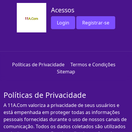
Acessos
Login
Registrar-se
Políticas de Privacidade
Termos e Condições
Sitemap
Políticas de Privacidade
A 11A.Com valoriza a privacidade de seus usuários e
está empenhada em proteger todas as informações
pessoais fornecidas durante o uso de nossos canais de
comunicação. Todos os dados coletados são utilizados