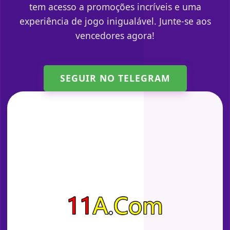
tem acesso a promoções incríveis e uma
experiência de jogo inigualável. Junte-se aos
vencedores agora!
SEGUIR NO TELEGRAM