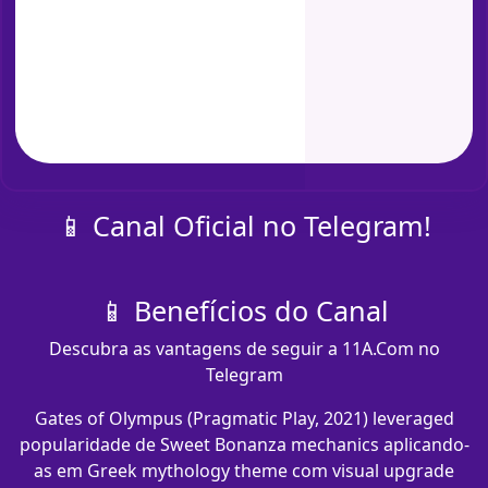
📱 Canal Oficial no Telegram!
📱 Benefícios do Canal
Descubra as vantagens de seguir a 11A.Com no
Telegram
Gates of Olympus (Pragmatic Play, 2021) leveraged
popularidade de Sweet Bonanza mechanics aplicando-
as em Greek mythology theme com visual upgrade