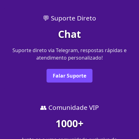
💬 Suporte Direto
Chat
Suporte direto via Telegram, respostas rápidas e
atendimento personalizado!
Falar Suporte
👥 Comunidade VIP
1000+