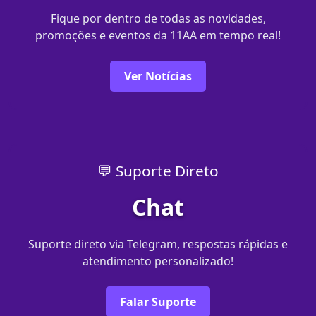
Fique por dentro de todas as novidades,
promoções e eventos da 11AA em tempo real!
Ver Notícias
💬 Suporte Direto
Chat
Suporte direto via Telegram, respostas rápidas e
atendimento personalizado!
Falar Suporte