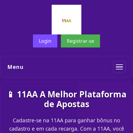
Login
Registrar-se
Menu
📱 11AA A Melhor Plataforma
de Apostas
Cadastre-se na 11AA para ganhar bônus no
cadastro e em cada recarga. Com a 11AA, você