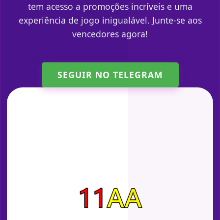
tem acesso a promoções incríveis e uma
experiência de jogo inigualável. Junte-se aos
vencedores agora!
SEGUIR NO TELEGRAM