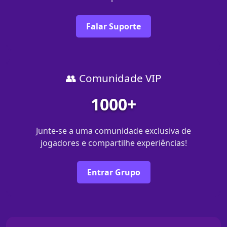
Falar Suporte
👥 Comunidade VIP
1000+
Junte-se a uma comunidade exclusiva de
jogadores e compartilhe experiências!
Entrar Grupo