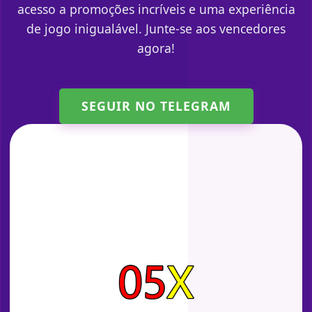
acesso a promoções incríveis e uma experiência
de jogo inigualável. Junte-se aos vencedores
agora!
SEGUIR NO TELEGRAM