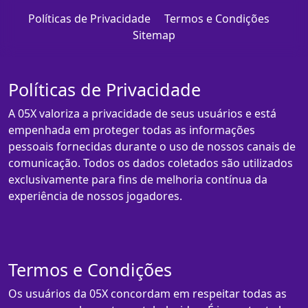
Políticas de Privacidade
Termos e Condições
Sitemap
Políticas de Privacidade
A 05X valoriza a privacidade de seus usuários e está
empenhada em proteger todas as informações
pessoais fornecidas durante o uso de nossos canais de
comunicação. Todos os dados coletados são utilizados
exclusivamente para fins de melhoria contínua da
experiência de nossos jogadores.
Termos e Condições
Os usuários da 05X concordam em respeitar todas as