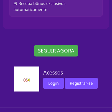
🎁 Receba bônus exclusivos
automaticamente
SEGUIR AGORA
Acessos
Login
Registrar-se