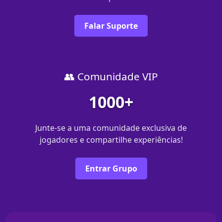
Falar Suporte
👥 Comunidade VIP
1000+
Junte-se a uma comunidade exclusiva de
jogadores e compartilhe experiências!
Entrar Grupo