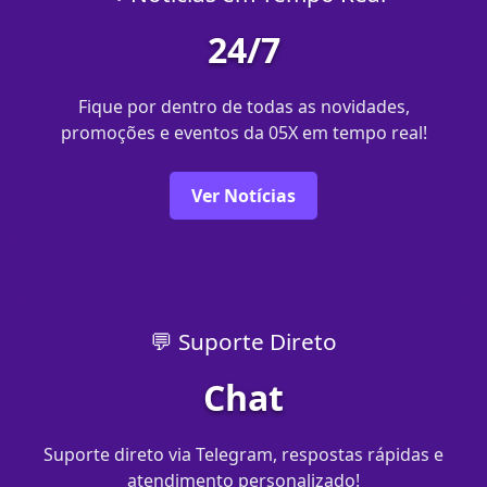
24/7
Fique por dentro de todas as novidades,
promoções e eventos da 05X em tempo real!
Ver Notícias
💬 Suporte Direto
Chat
Suporte direto via Telegram, respostas rápidas e
atendimento personalizado!