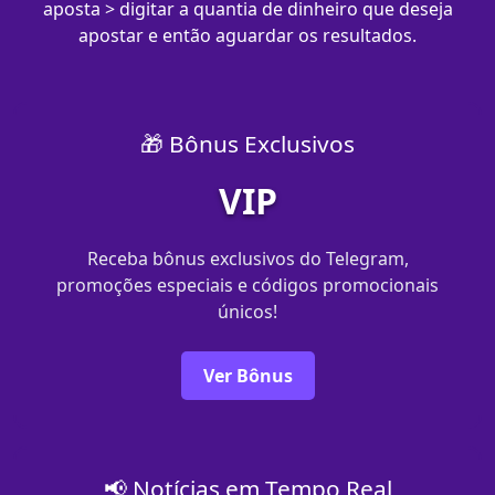
aposta > digitar a quantia de dinheiro que deseja
apostar e então aguardar os resultados.
🎁 Bônus Exclusivos
VIP
Receba bônus exclusivos do Telegram,
promoções especiais e códigos promocionais
únicos!
Ver Bônus
📢 Notícias em Tempo Real